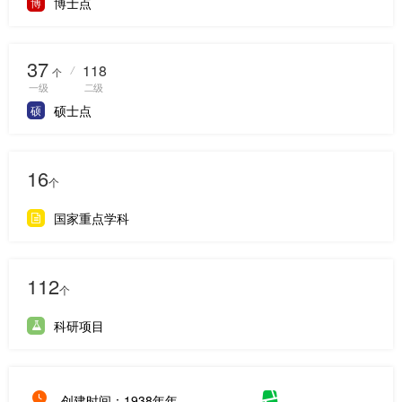
博士点
博
37
118
/
个
一级
二级
硕士点
硕
16
个
国家重点学科
112
个
科研项目
创建时间：1938年年