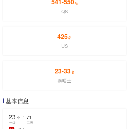
541-550
名
QS
425
名
US
23-33
名
泰晤士
基本信息
23
71
/
个
一级
二级