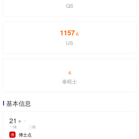
QS
1157
名
US
名
泰晤士
基本信息
21
/
个
一级
二级
博士点
博