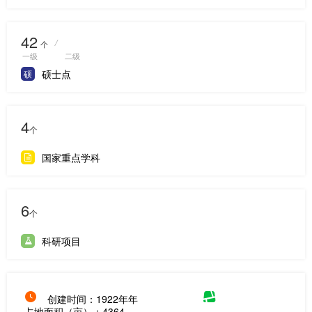
42
/
个
一级
二级
硕士点
硕
4
个
国家重点学科
6
个
科研项目
创建时间：1922年年
占地面积（亩）：4364