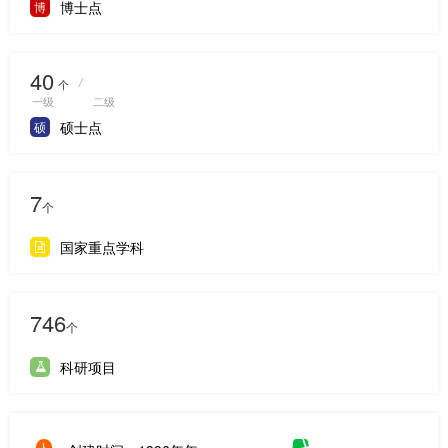
博士点
博
40
/
个
一级
二级
硕士点
硕
7
个
国家重点学科
746
个
科研项目