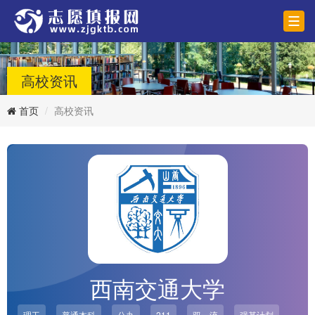
高校资讯
首页
高校资讯
西南交通大学
理工
普通本科
公办
211
双一流
强基计划