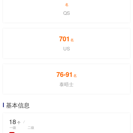
名
QS
701
名
US
76-91
名
泰晤士
基本信息
18
/
个
一级
二级